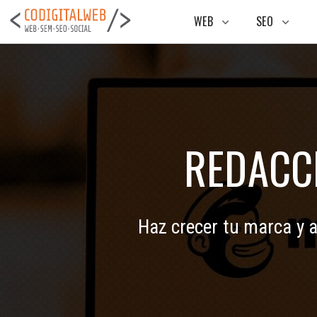
WEB
SEO
keyboard_arrow_down
keyboard_arrow_down
REDACC
Haz crecer tu marca y a