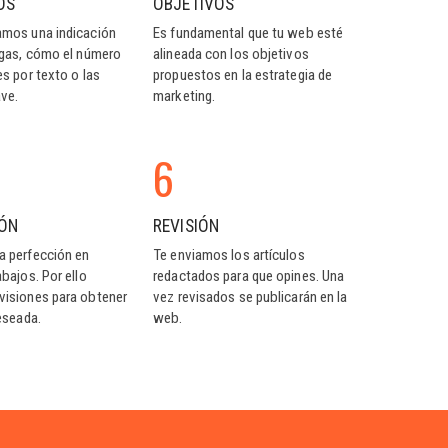
OS
OBJETIVOS
amos una indicación
Es fundamental que tu web esté
egas, cómo el número
alineada con los objetivos
es por texto o las
propuestos en la estrategia de
ave.
marketing.
6
IÓN
REVISIÓN
a perfección en
Te enviamos los artículos
bajos. Por ello
redactados para que opines. Una
isiones para obtener
vez revisados se publicarán en la
eseada.
web.