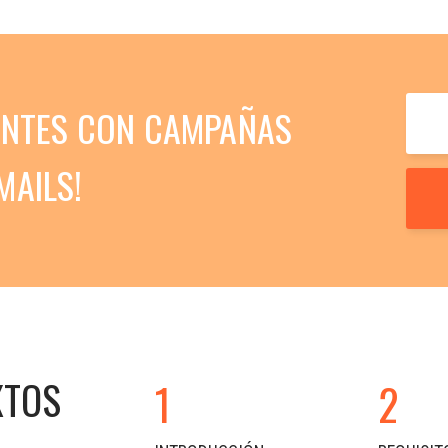
LIENTES CON CAMPAÑAS
MAILS!
XTOS
1
2