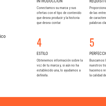
INTRODUCCIÓN
REQUISIT
Conectamos su marca y sus
Proporcion
ofertas con el tipo de contenido
de las entr
que desea producir y la historia
de caracter
que desea contar.
palabras cl
ico
4
5
ESTILO
PERFECC
Obtenemos información sobre la
Buscamos l
voz de tu marca y, si aún no ha
nuestros tra
establecido una, lo ayudamos a
hacemos rev
definirla.
la calidad d